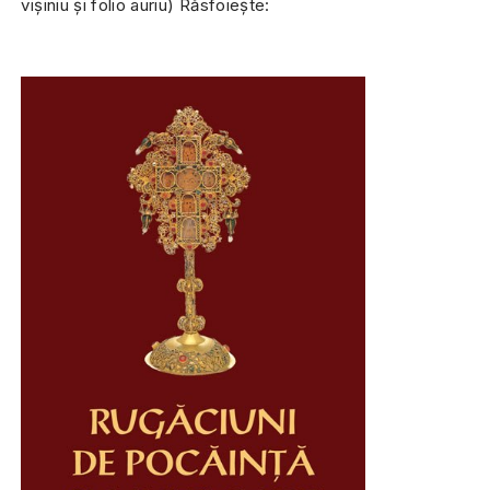
vișiniu și folio auriu) Răsfoiește: