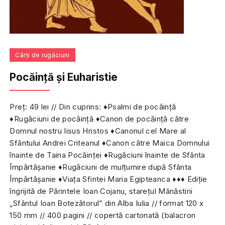
Cărți de rugăciuni
Pocăință și Euharistie
Preț: 49 lei // Din cuprins: ♦Psalmi de pocăință
♦Rugăciuni de pocăință ♦Canon de pocăință către
Domnul nostru Iisus Hristos ♦Canonul cel Mare al
Sfântului Andrei Criteanul ♦Canon către Maica Domnului
înainte de Taina Pocăinței ♦Rugăciuni înainte de Sfânta
Împărtășanie ♦Rugăciuni de mulțumire după Sfânta
Împărtășanie ♦Viața Sfintei Maria Egipteanca ♦♦♦ Ediție
îngrijită de Părintele Ioan Cojanu, starețul Mânăstirii
„Sfântul Ioan Botezătorul” din Alba Iulia // format 120 x
150 mm // 400 pagini // copertă cartonată (balacron