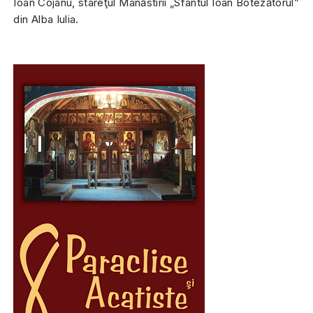
Ioan Cojanu, stareţul Mânăstirii „Sfântul Ioan Botezătorul”
din Alba Iulia.