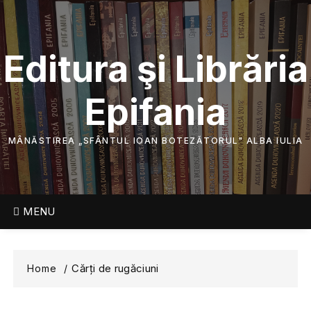
Skip
to
content
Editura şi Librăria
Epifania
MÂNĂSTIREA „SFÂNTUL IOAN BOTEZĂTORUL" ALBA IULIA
MENU
Cărți de rugăciuni
Home